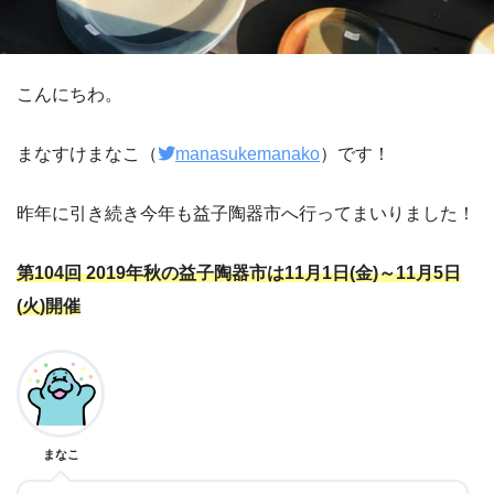
こんにちわ。
まなすけまなこ（
manasukemanako
）です！
昨年に引き続き今年も益子陶器市へ行ってまいりました！
第104回 2019年秋の益子陶器市は11月1日(金)～11月5日
(火)開催
まなこ