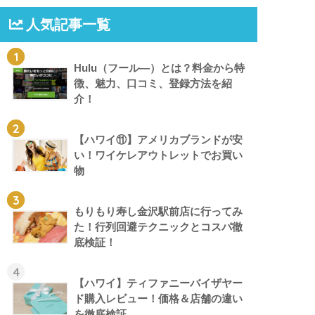
人気記事一覧
1
Hulu（フール―）とは？料金から特
徴、魅力、口コミ、登録方法を紹
介！
2
【ハワイ⑪】アメリカブランドが安
い！ワイケレアウトレットでお買い
物
3
もりもり寿し金沢駅前店に行ってみ
た！行列回避テクニックとコスパ徹
底検証！
4
【ハワイ】ティファニーバイザヤー
ド購入レビュー！価格＆店舗の違い
を徹底検証