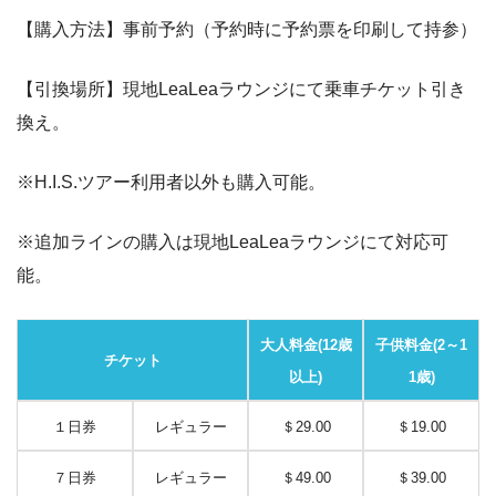
【購入方法】事前予約（予約時に予約票を印刷して持参）
【引換場所】現地LeaLeaラウンジにて乗車チケット引き
換え。
※H.I.S.ツアー利用者以外も購入可能。
※追加ラインの購入は現地LeaLeaラウンジにて対応可
能。
大人料金(12歳
子供料金(2～1
チケット
以上)
1歳)
１日券
レギュラー
＄29.00
＄19.00
７日券
レギュラー
＄49.00
＄39.00